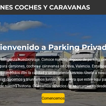
ONES COCHES Y CARAVANAS
ienvenido a Parking Priva
 comienza nuestro viaje. Conoce nuestro negocio de parking pr
para camiones, coches y caravanas en Oliva, Valencia. Estamo
prometidos con la calidad y un excelente servicio. Únete a noso
ras crecemos y triunfamos juntos. Nos alegra que estés aquí pa
 de nuestra historia. Ofercemos servicios de aparcamiento desd
Comencemos