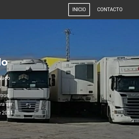
INICIO
CONTACTO
do
ivado
s
tros
ra ser
e 2011